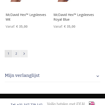
McDavid Hex™ Legsleeves
McDavid Hex™ Legsleeves
Wit
Royal Blue
Vanaf
€ 35,00
Vanaf
€ 35,00
Pagina
U lees momenteel pagina
Pagina
Pagina
Volgende
1
2
Mijn verlanglijst
Tel: +31 347 729 142