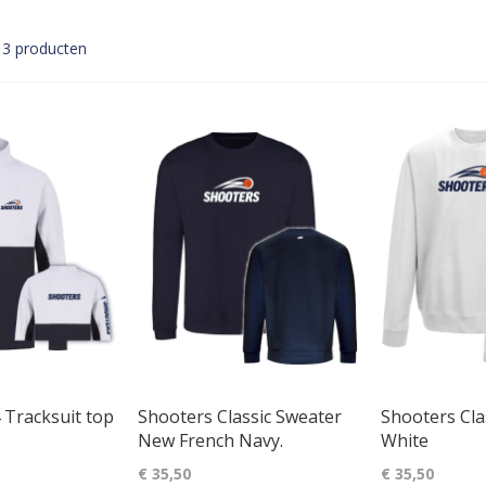
3
producten
 Tracksuit top
Shooters Classic Sweater
Shooters Cla
New French Navy.
White
€ 35,50
€ 35,50