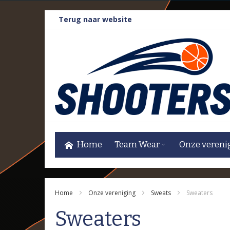
Ga
Terug naar website
naar
de
inhoud
Home
Team Wear
Onze vereni
Home
Onze vereniging
Sweats
Sweaters
Sweaters