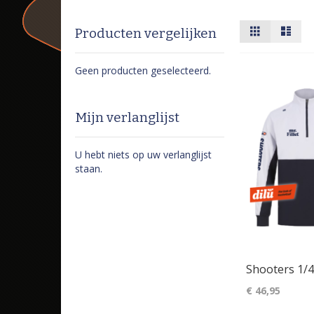
Tonen
Foto-
Lijst
Producten vergelijken
tabel
als
Geen producten geselecteerd.
Mijn verlanglijst
U hebt niets op uw verlanglijst
staan.
Shooters 1/4
€ 46,95