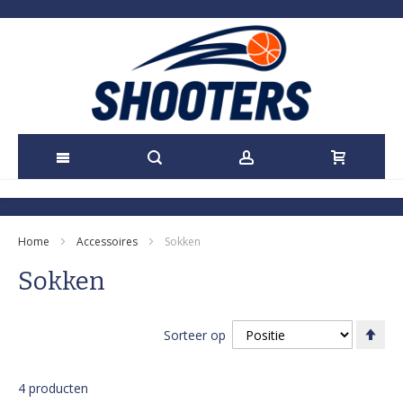
Ga
naar
Home
Accessoires
Sokken
de
Sokken
inhoud
Va
Sorteer op
ho
naa
laa
4
producten
sor