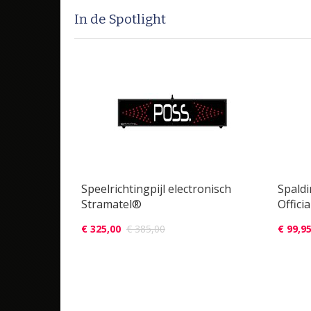
In de Spotlight
am hoodie
Speelrichtingpijl electronisch
Spald
Stramatel®
Offici
€ 325,00
€ 385,00
€ 99,9