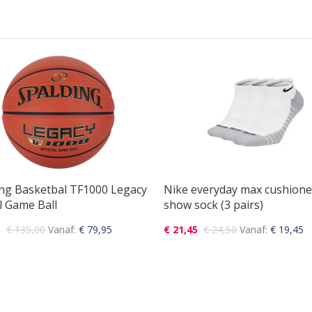
ing Basketbal TF1000 Legacy
Nike everyday max cushion
al Game Ball
show sock (3 pairs)
5
€ 135,00
Vanaf
€ 79,95
€ 21,45
€ 24,50
Vanaf
€ 19,45