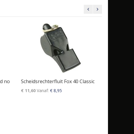
ed no
Scheidsrechterfluit Fox 40 Classic
Molten Bask
€ 11,60
Vanaf
€ 8,95
€ 42,95
€ 60,