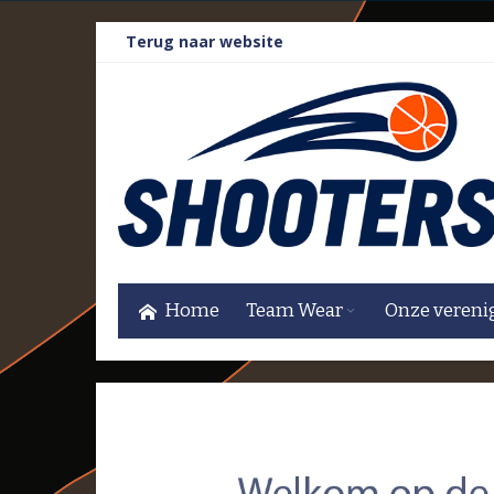
Ga
Terug naar website
naar
de
inhoud
Home
Team Wear
Onze vereni