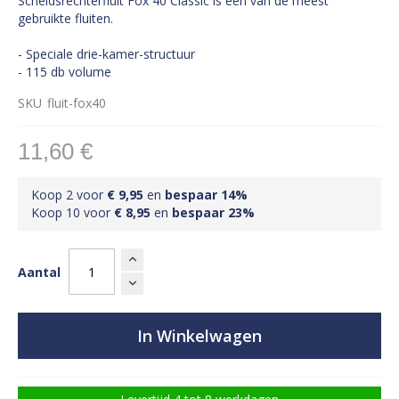
Scheidsrechterfluit Fox 40 Classic is één van de meest
gebruikte fluiten.
- Speciale drie-kamer-structuur
- 115 db volume
SKU
fluit-fox40
11,60 €
Koop 2 voor
€ 9,95
en
bespaar
14
%
Koop 10 voor
€ 8,95
en
bespaar
23
%
Aantal
In Winkelwagen