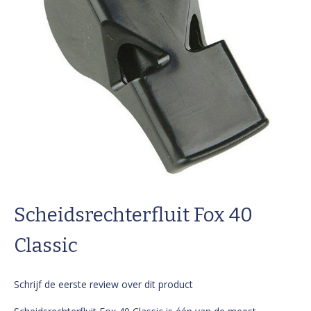
Ga
naar
Scheidsrechterfluit Fox 40
het
begin
van
Classic
de
afbeeldingen-
gallerij
Schrijf de eerste review over dit product