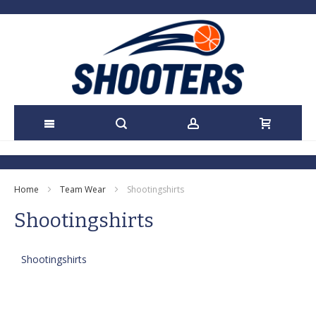
Ga
naar
Home
Team Wear
Shootingshirts
de
Shootingshirts
inhoud
Shootingshirts