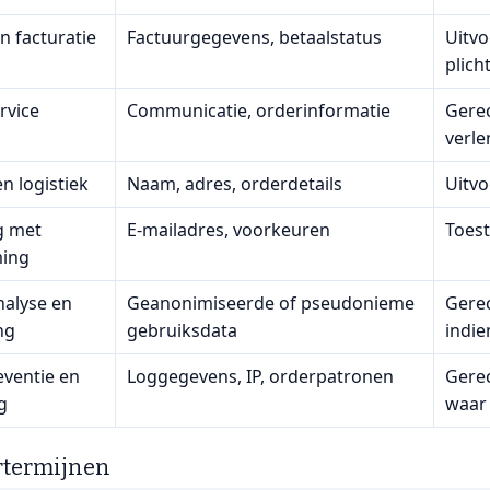
n facturatie
Factuurgegevens, betaalstatus
Uitvo
plich
rvice
Communicatie, orderinformatie
Gerec
verl
n logistiek
Naam, adres, orderdetails
Uitv
g met
E‑mailadres, voorkeuren
Toest
ing
nalyse en
Geanonimiseerde of pseudonieme
Gere
ng
gebruiksdata
indie
ventie en
Loggegevens, IP, orderpatronen
Gerec
g
waar
rtermijnen