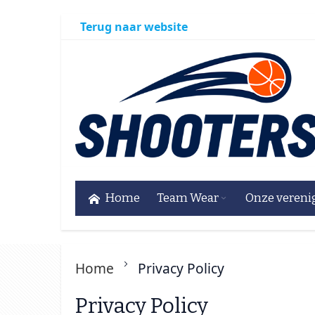
Ga
Terug naar website
naar
de
inhoud
Home
Team Wear
Onze vereni
Home
Privacy Policy
Privacy Policy