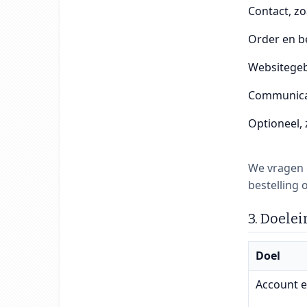
Contact, zo
Order en be
Websitegeb
Communicat
Optioneel,
We vragen 
bestelling 
3. Doele
Doel
Account e