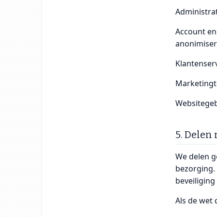
Administra
Account en 
anonimiser
Klantenserv
Marketingto
Websitegeb
5. Delen
We delen g
bezorging.
beveiliging
Als de wet 