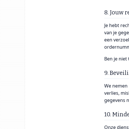
8. Jouw 
Je hebt rec
van je gege
een verzoe
ordernumm
Ben je niet
9. Beveil
We nemen p
verlies, m
gegevens n
10. Mind
Onze dienst