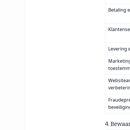
Betaling e
Klantense
Levering e
Marketin
toestemm
Websitea
verbeteri
Fraudepre
beveiligin
4. Bewaa