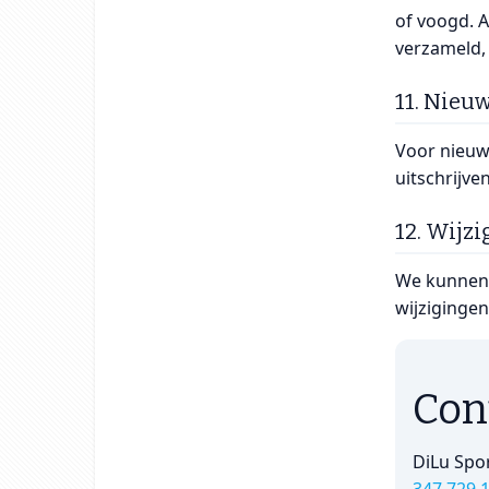
of voogd. 
verzameld,
11. Nieu
Voor nieuw
uitschrijve
12. Wijzi
We kunnen d
wijzigingen
Con
DiLu Spo