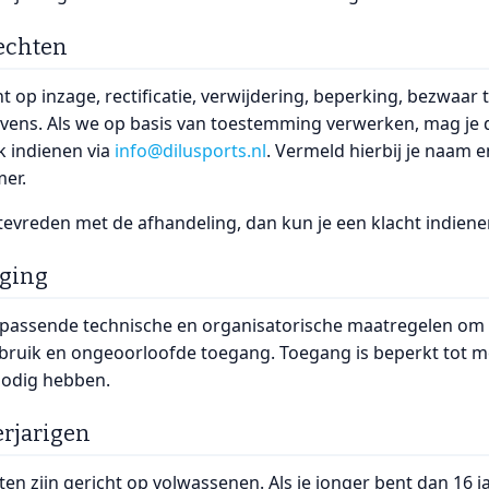
rechten
ht op inzage, rectificatie, verwijdering, beperking, bezwa
vens. Als we op basis van toestemming verwerken, mag je d
k indienen via
info@dilusports.nl
. Vermeld hierbij je naam e
er.
 tevreden met de afhandeling, dan kun je een klacht indiene
iging
assende technische en organisatorische maatregelen om 
isbruik en ongeoorloofde toegang. Toegang is beperkt tot 
odig hebben.
erjarigen
en zijn gericht op volwassenen. Als je jonger bent dan 16 