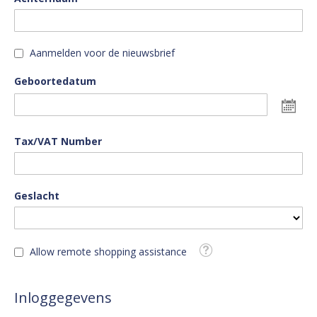
Aanmelden voor de nieuwsbrief
Geboortedatum
Da
sel
Tax/VAT Number
Geslacht
Tooltip
Allow remote shopping assistance
Inloggegevens