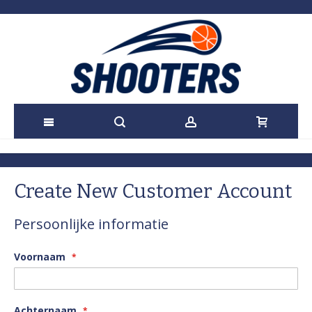
Ga
naar
Create New Customer Account
de
Persoonlijke informatie
inhoud
Voornaam
Achternaam