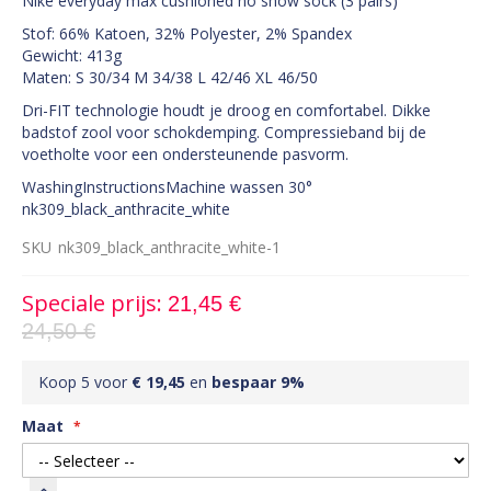
Nike everyday max cushioned no show sock (3 pairs)
Stof: 66% Katoen, 32% Polyester, 2% Spandex
Gewicht: 413g
Maten: S 30/34 M 34/38 L 42/46 XL 46/50
Dri-FIT technologie houdt je droog en comfortabel. Dikke
badstof zool voor schokdemping. Compressieband bij de
voetholte voor een ondersteunende pasvorm.
WashingInstructionsMachine wassen 30°
nk309_black_anthracite_white
SKU
nk309_black_anthracite_white-1
Speciale prijs
21,45 €
24,50 €
Koop 5 voor
€ 19,45
en
bespaar
9
%
Maat