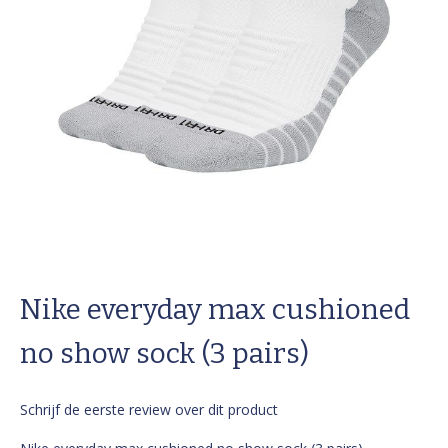
Ga
naar
Nike everyday max cushioned
het
begin
van
no show sock (3 pairs)
de
afbeeldingen-
gallerij
Schrijf de eerste review over dit product